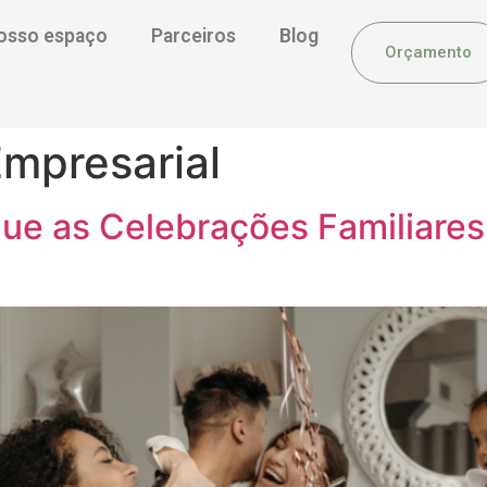
osso espaço
Parceiros
Blog
Orçamento
Empresarial
ue as Celebrações Familiares