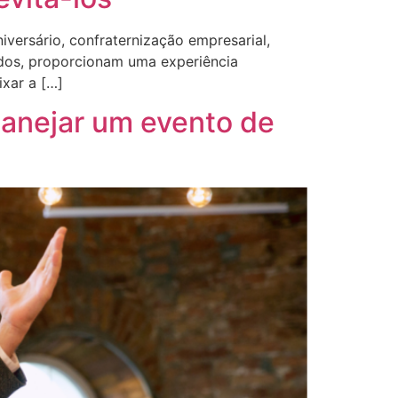
versário, confraternização empresarial,
ados, proporcionam uma experiência
xar a […]
lanejar um evento de