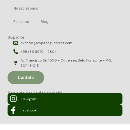
Nosso espaço
Parceiros
Blog
Suporte
eventos@espacogutierrez.com
+55 (31) 99794-2801
Av. Francisco Sá, 1050 - Gutierrez, Belo Horizonte - MG,
30441-018
Contato
Nos siga nas redes sociais!
Instagram
Facebook